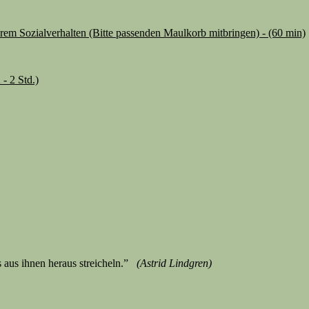
hrem Sozialverhalten (Bitte passenden Maulkorb mitbringen) - (60 min)
- 2 Std.)
 aus ihnen heraus streicheln.”
(Astrid Lindgren)