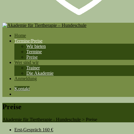
Home
Termine/Preise
Wir bieten
Termine
Preise
Wer sind wir
Trainer
Die Akademie
Anmeldung
Kontakt
Preise
Akademie für Tiertherapie - Hundeschule
>
Preise
Erst-Gespräch
160 €