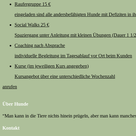
Raufergruppe
15 €
eingeladen sind alle andersbefähigten Hunde mit Defiziten in i
Social Walks
25 €
Spaziergang unter Anleitung mit kleinen Übungen (Dauer 1 1/2 
Coaching
nach Absprache
individuelle Begleitung im Tagesablauf vor Ort beim Kunden
Kurse
(im jeweiligen Kurs angegeben)
Kursangebot über eine unterschiedliche Wochenzahl
anrufen
Über Hunde
“Man kann in die Tiere nichts hinein prügeln, aber man kann manches
Kontakt