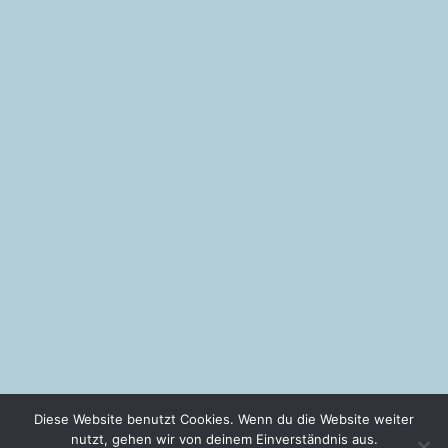
Kontakt
Akademie für Tiertherapeutische Berufe GmbH
Ostheimer Allee 16a
64832 Babenhausen
06073-7248205
info@akademie-tiertherapie.de
© Akademie für Tiertherapeutische Berufe GmbH
Developed by:
rk-productions.de
Impressum
•
AGB
•
Datenschutz
Diese Website benutzt Cookies. Wenn du die Website weiter
nutzt, gehen wir von deinem Einverständnis aus.